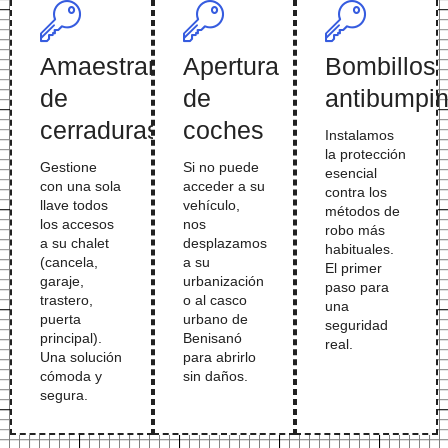
Amaestramiento
Apertura
Bombillos
de
de
antibumpi
cerraduras
coches
Instalamos
la protección
Gestione
Si no puede
esencial
con una sola
acceder a su
contra los
llave todos
vehículo,
métodos de
los accesos
nos
robo más
a su chalet
desplazamos
habituales.
(cancela,
a su
El primer
garaje,
urbanización
paso para
trastero,
o al casco
una
puerta
urbano de
seguridad
principal).
Benisanó
real.
Una solución
para abrirlo
cómoda y
sin daños.
segura.