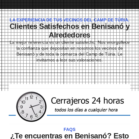
LA EXPERIENCIA DE TUS VECINOS DEL CAMP DE TÚRIA.
Clientes Satisfechos en Benisanó y
Alrededores
La mejor referencia es un cliente satisfecho. Nos enorgullece
la confianza que depositan en nosotros los vecinos de
Benisanó y de toda la comarca del Camp de Túria. Le
invitamos a leer sus valoraciones.
FAQS
¿Te encuentras en Benisanó? Esto