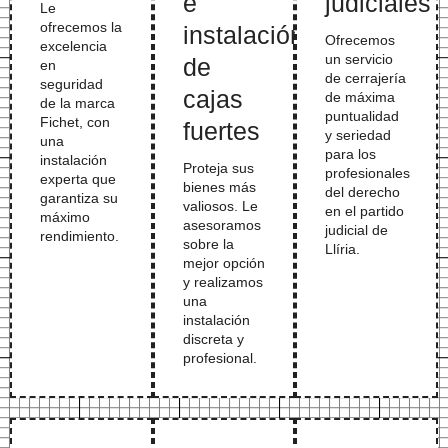
e
judiciales
Le
ofrecemos la
instalación
Ofrecemos
excelencia
un servicio
de
en
de cerrajería
seguridad
cajas
de máxima
de la marca
puntualidad
Fichet, con
fuertes
y seriedad
una
para los
instalación
Proteja sus
profesionales
experta que
bienes más
del derecho
garantiza su
valiosos. Le
en el partido
máximo
asesoramos
judicial de
rendimiento.
sobre la
Llíria.
mejor opción
y realizamos
una
instalación
discreta y
profesional.