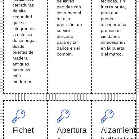
de llaves
técnicas, sin
cerraduras
partidas con
fuerza bruta,
de alta
instrumental
para que
seguridad
de alta
pueda
que se
precisión, un
acceder a su
integran en
servicio
propiedad
la estética
delicado
sin daños
de su hogar,
para evitar
innecesarios
desde
daños en el
en la puerta
puertas de
bombín.
o el marco.
madera
antiguas
hasta las
más
modernas.
Fichet
Apertura
Alzamient