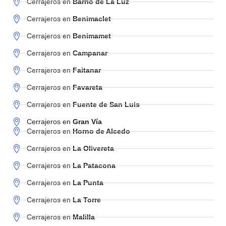
Cerrajeros en
Barrio de La Luz
Cerrajeros en
Benimaclet
Cerrajeros en
Benimamet
Cerrajeros en
Campanar
Cerrajeros en
Faitanar
Cerrajeros en
Favareta
Cerrajeros en
Fuente de San Luis
Cerrajeros en
Gran Vía
Cerrajeros en
Horno de Alcedo
Cerrajeros en
La Olivereta
Cerrajeros en
La Patacona
Cerrajeros en
La Punta
Cerrajeros en
La Torre
Cerrajeros en
Malilla