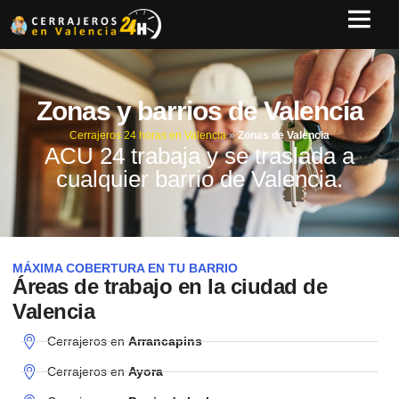
Zonas y barrios de Valencia
Cerrajeros 24 horas en Valencia
»
Zonas de Valencia
ACU 24 trabaja y se traslada a
cualquier barrio de Valencia.
MÁXIMA COBERTURA EN TU BARRIO
Áreas de trabajo en la ciudad de
Valencia
Cerrajeros en
Arrancapins
Cerrajeros en
Ayora