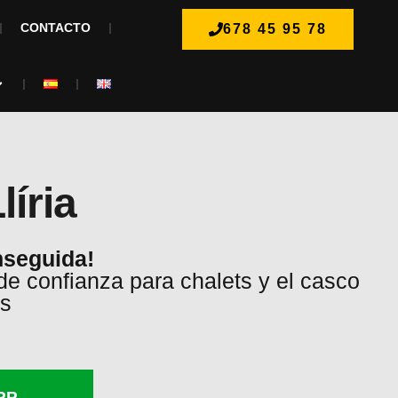
CONTACTO
678 45 95 78
líria
nseguida!
de confianza para chalets y el casco
as
PP