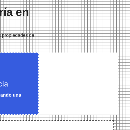
ría en
s propiedades de
cia
izando una