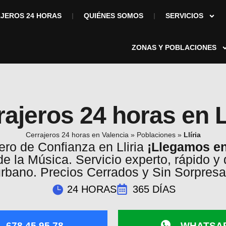
JEROS 24 HORAS
QUIÉNES SOMOS
SERVICIOS
ZONAS Y POBLACIONES
ajeros 24 horas en L
Cerrajeros 24 horas en Valencia
»
Poblaciones
»
Llíria
ero de Confianza en Lliria
¡Llegamos e
 la Música. Servicio experto, rápido y 
rbano. Precios Cerrados y Sin Sorpres
24 HORAS
365 DÍAS
678 45 95 78
WHATSA