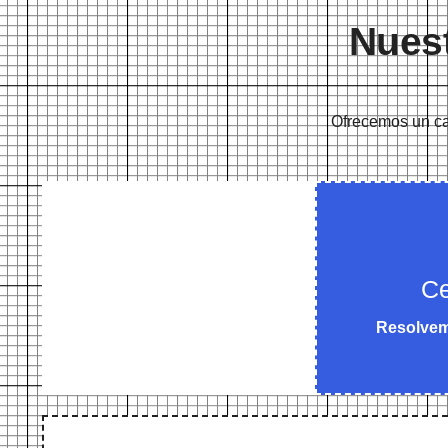
Nuest
Ofrecemos un ca
Ce
Resolvemo