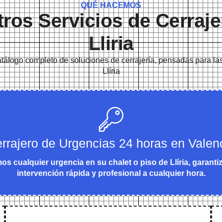
QUÉ HACEMOS
ros Servicios de Cerraje
Lliria
tálogo completo de soluciones de cerrajería, pensadas para la
Llíria
rrajero de Urgencias 24 horas en Valen
s cualquier urgencia en su chalet o piso de Llíria, garant
intervención rápida y profesional a cualquier hora.