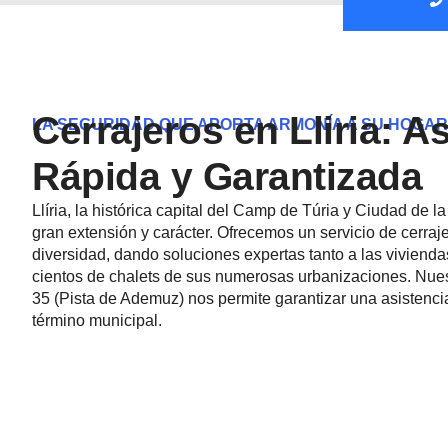
Cerrajeros en Lliria: A
LA SEGURIDAD QUE APORTA ARMONÍA A SU HOGAR
Rápida y Garantizada
Llíria, la histórica capital del Camp de Túria y Ciudad de 
gran extensión y carácter. Ofrecemos un servicio de cerraj
diversidad, dando soluciones expertas tanto a las viviend
cientos de chalets de sus numerosas urbanizaciones. Nues
35 (Pista de Ademuz) nos permite garantizar una asistencia 
término municipal.