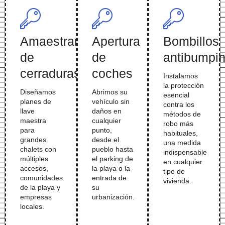
Amaestramiento
Apertura
Bombillos
de
de
antibumpi
cerraduras
coches
Instalamos
la protección
Diseñamos
Abrimos su
esencial
planes de
vehículo sin
contra los
llave
daños en
métodos de
maestra
cualquier
robo más
para
punto,
habituales,
grandes
desde el
una medida
chalets con
pueblo hasta
indispensable
múltiples
el parking de
en cualquier
accesos,
la playa o la
tipo de
comunidades
entrada de
vivienda.
de la playa y
su
empresas
urbanización.
locales.