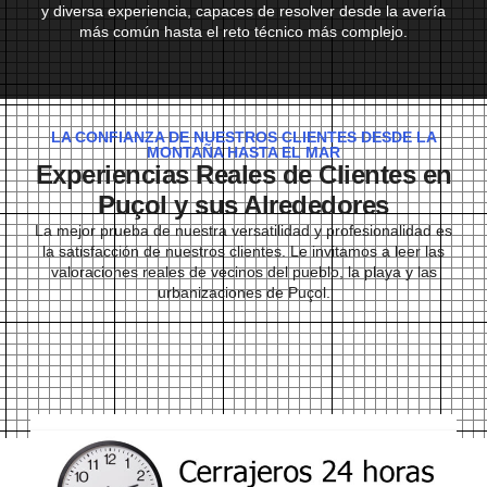
y diversa experiencia, capaces de resolver desde la avería
más común hasta el reto técnico más complejo.
LA CONFIANZA DE NUESTROS CLIENTES DESDE LA
MONTAÑA HASTA EL MAR
Experiencias Reales de Clientes en
Puçol y sus Alrededores
La mejor prueba de nuestra versatilidad y profesionalidad es
la satisfacción de nuestros clientes. Le invitamos a leer las
valoraciones reales de vecinos del pueblo, la playa y las
urbanizaciones de Puçol.