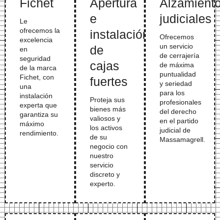
Fichet
Apertura
Alzamient
e
judiciales
Le
ofrecemos la
instalación
Ofrecemos
excelencia
un servicio
de
en
de cerrajería
seguridad
cajas
de máxima
de la marca
puntualidad
Fichet, con
fuertes
y seriedad
una
para los
instalación
Proteja sus
profesionales
experta que
bienes más
del derecho
garantiza su
valiosos y
en el partido
máximo
los activos
judicial de
rendimiento.
de su
Massamagrell.
negocio con
nuestro
servicio
discreto y
experto.