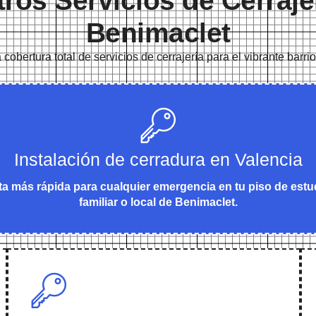
ros Servicios de Cerraje
Benimaclet
obertura total de servicios de cerrajería para el vibrante barr
Instalación de cerradura en Valencia
a más rápida para cualquier emergencia en tu piso de estu
familiar o local de Benimaclet.