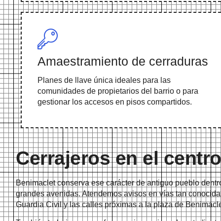
Amaestramiento de cerraduras
Planes de llave única ideales para las
comunidades de propietarios del barrio o para
gestionar los accesos en pisos compartidos.
Cerrajeros en el centro
Benimaclet conserva ese carácter de antiguo pueblo dentro
grandes avenidas. Atendemos avisos en vías tan conocidas
Guardia Civil y las calles próximas a la plaza de Benimacle