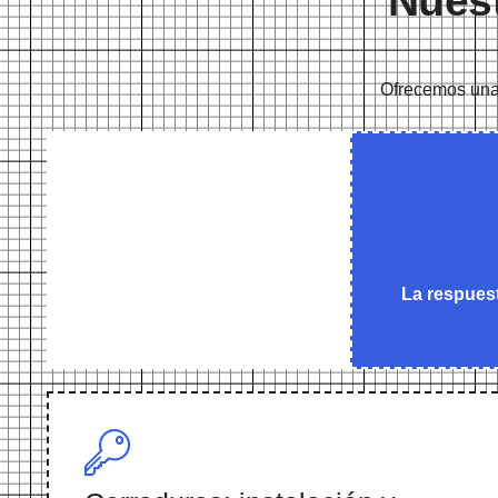
Nuest
Ofrecemos una c
La respuest