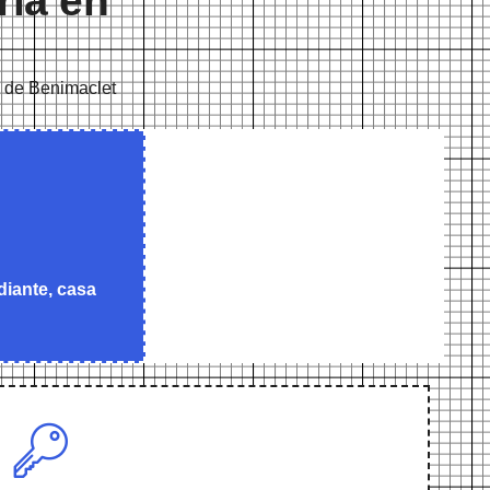
ría en
io de Benimaclet
diante, casa