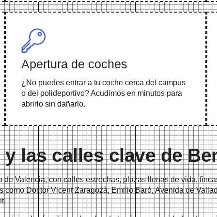
Apertura de coches
¿No puedes entrar a tu coche cerca del campus
o del polideportivo? Acudimos en minutos para
abrirlo sin dañarlo.
 y las calles clave de Be
 de Valencia, con calles estrechas, plazas llenas de vida, fin
 como Doctor Vicent Zaragozà, Emilio Baró, Avenida de Valladol
t.