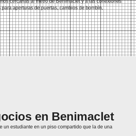
cinos cercanas al metro de Benimaclet y a las conexiones
as para aperturas de puertas, cambios de bombín,
egocios en Benimaclet
e un estudiante en un piso compartido que la de una