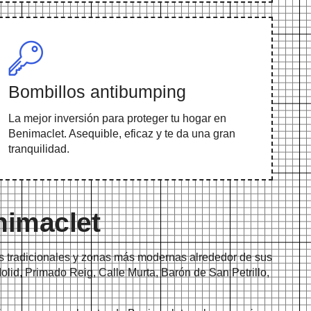
Bombillos antibumping
La mejor inversión para proteger tu hogar en
Benimaclet. Asequible, eficaz y te da una gran
tranquilidad.
nimaclet
cas tradicionales y zonas más modernas alrededor de sus
id, Primado Reig, Calle Murta, Barón de San Petrillo,