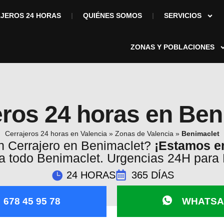
JEROS 24 HORAS
QUIÉNES SOMOS
SERVICIOS
ZONAS Y POBLACIONES
eros 24 horas en Ben
Cerrajeros 24 horas en Valencia
»
Zonas de Valencia
»
Benimaclet
 Cerrajero en Benimaclet?
¡Estamos en
 todo Benimaclet. Urgencias 24H para 
24 HORAS
365 DÍAS
678 45 95 78
WHATSA