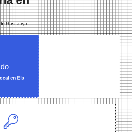
ría en
to de Rascanya
ido
ocal en Els