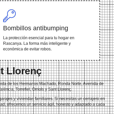
Bombillos antibumping
La protección esencial para tu hogar en
Rascanya. La forma más inteligente y
económica de evitar robos.
nt Llorenç
venida de los Hermanos Machado, Ronda Norte, Avenida de
ència, Torrefiel, Orriols y Sant Llorenç.
rajes y viviendas familiares. Si necesitas un cerrajero en
ad, ofrecemos un servicio ágil, honesto y adaptado a cada