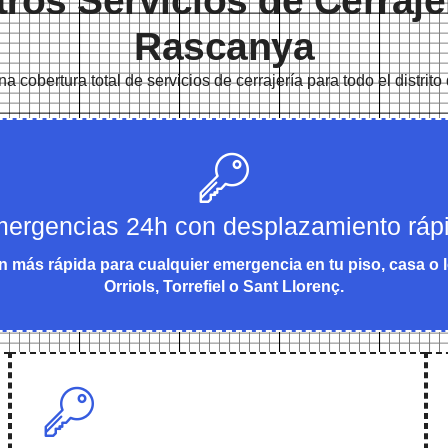
ros Servicios de Cerraje
Rascanya
 cobertura total de servicios de cerrajería para todo el distri
ergencias 24h con desplazamiento ráp
n más rápida para cualquier emergencia en tu piso, casa o l
Orriols, Torrefiel o Sant Llorenç.